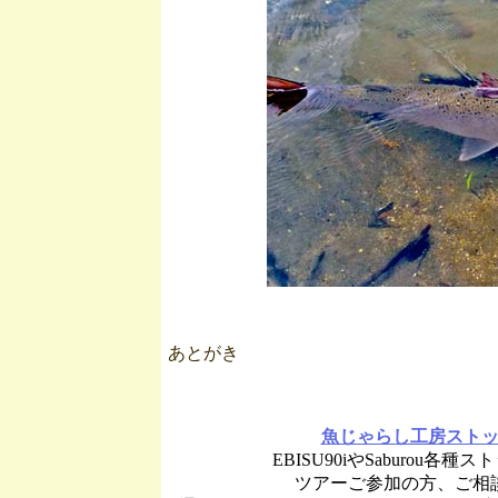
あとがき
魚じゃらし工房スト
EBISU90iやSaburou各
ツアーご参加の方、ご相