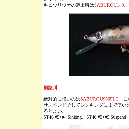
キュウリウオの遡上時は
SABUROU140、
釧路川
絶対的に強いのは
SABUROU906FLC
こ
サスペンドそしてシンキングにまで使い
るとよい。
ST46 #5+#4 Sinking、ST46 #5+#5 Suspend、DJ