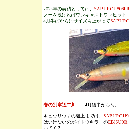
2023年の実績としては、
SABUROU806F
ノーを投げればワンキャストワンヒット
4月半ばからはサイズも上がって
SABURO
春の別寒辺牛川
4月後半から5月
キュウリウオの遡上までは、
SABUROU9
はいけないのがイトウキラーの
EBISU90
いてくる。