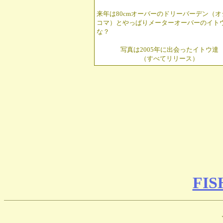
来年は80cmオーバーのドリーバーデン（オ
コマ）とやっぱりメーターオーバーのイト
な？
写真は2005年に出会ったイトウ達
（すべてリリース）
FIS