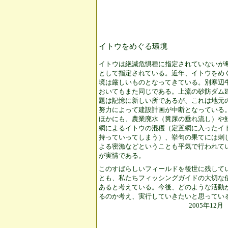
イトウをめぐる環境
イトウは絶滅危惧種に指定されていないが
として指定されている。近年、イトウをめ
境は厳しいものとなってきている。別寒辺
おいてもまた同じである。上流の砂防ダム
題は記憶に新しい所であるが、これは地元
努力によって建設計画が中断となっている
ほかにも、農業廃水（糞尿の垂れ流し）や
網によるイトウの混穫（定置網に入ったイ
持っていってしまう）、挙句の果てには刺
よる密漁などということも平気で行われて
が実情である。
このすばらしいフィールドを後世に残して
とも、私たちフィッシングガイドの大切な
あると考えている。今後、どのような活動
るのか考え、実行していきたいと思ってい
2005年12月 