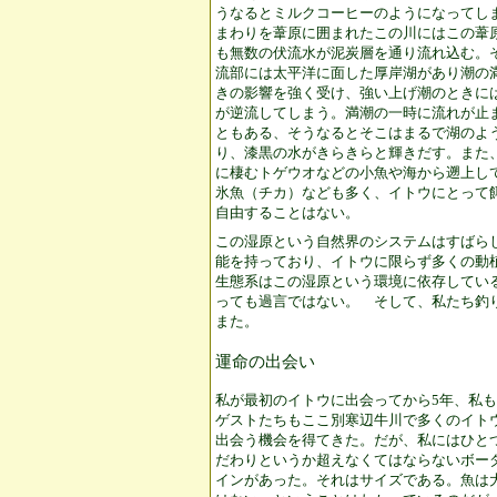
うなるとミルクコーヒーのようになってし
まわりを葦原に囲まれたこの川にはこの葦
も無数の伏流水が泥炭層を通り流れ込む。
流部には太平洋に面した厚岸湖があり潮の
きの影響を強く受け、強い上げ潮のときに
が逆流してしまう。満潮の一時に流れが止
ともある、そうなるとそこはまるで湖のよ
り、漆黒の水がきらきらと輝きだす。また
に棲むトゲウオなどの小魚や海から遡上し
氷魚（チカ）なども多く、イトウにとって
自由することはない。
この湿原という自然界のシステムはすばら
能を持っており、イトウに限らず多くの動
生態系はこの湿原という環境に依存してい
っても過言ではない。 そして、私たち釣
また。
運命の出会い
私が最初のイトウに出会ってから5年、私
ゲストたちもここ別寒辺牛川で多くのイト
出会う機会を得てきた。だが、私にはひと
だわりというか超えなくてはならないボー
インがあった。それはサイズである。魚は